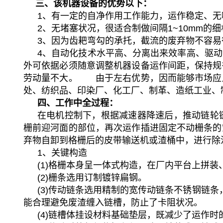
三、该机器设备的优势以下：
1、有一定的自净作用工作能力，运作稳定、无
2、无堵塞状况，很适合制做间隔1~10mm的
3、因为齿耙弯勾的承托，截流的废弃物不容
4、自动化技术水平高、分离出来效率高、驱
外可依据必须随意调整机器设备运作间距，保持规
劳动量不大。 由于左右优势，因而能够市场应
处、纺织品、印染厂、化工厂、制革、造纸工业、
四、工作中全过程：
在电机控制下，根据减速器降速后，推动链轮
栅前迎河面的部位，再次运作插进固定不动栅条的
弃物自卸到格栅后的皮带输送机或渣桶中，进行除
1、关键构造
(1)格栅本身呈一体式构造，在厂内平台上拼
(2)栅条选用订制镀锌扁钢。
(3)传动链条选用精制的宽传动链条不锈钢链
能合理避免废渣缠入链槽，防止了卡阻状况。
(4)链槽体挂设材料基础垫层，既减少了运作