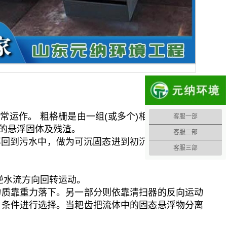
运作。 粗格栅是由一组(或多个)相平行面的金属
客服一部
的悬浮固体及残渣。
客服二部
再回到污水中，做为可沉固态进到初沉淤泥。破碎机
客服三部
逆水流方向回转运动。
物质靠重力落下。另一部分则依靠清扫器的反向运动
用条件进行选择。当耙齿把流体中的固态悬浮物分离