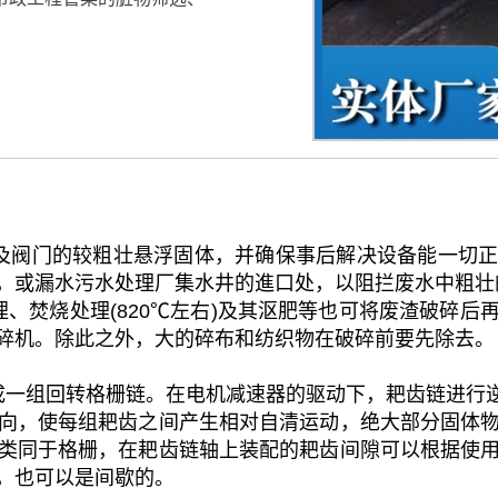
阀门的较粗壮悬浮固体，并确保事后解决设备能一切正常
，或漏水污水处理厂集水井的進口处，以阻拦废水中粗壮
、焚烧处理(820℃左右)及其沤肥等也可将废渣破碎后
碎机。除此之外，大的碎布和纺织物在破碎前要先除去。
成一组回转格栅链。在电机减速器的驱动下，耙齿链进行
向，使每组耙齿之间产生相对自清运动，绝大部分固体
类同于格栅，在耙齿链轴上装配的耙齿间隙可以根据使
，也可以是间歇的。