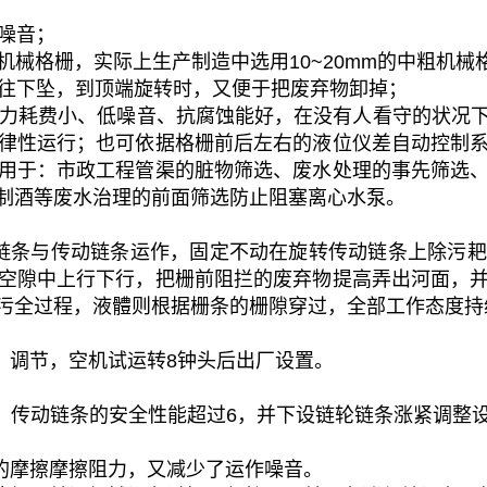
噪音；
细机械格栅，实际上生产制造中选用10~20mm的中粗机
易往下坠，到顶端旋转时，又便于把废弃物卸掉；
动力耗费小、低噪音、抗腐蚀能好，在没有人看守的状况
律性运行；也可依据格栅前后左右的液位仪差自动控制
用于：市政工程管渠的脏物筛选、废水处理的事先筛选、
制酒等废水治理的前面筛选防止阻塞离心水泵。
链条与传动链条运作，固定不动在旋转传动链条上除污耙
空隙中上行下行，把栅前阻拦的废弃物提高弄出河面，
污全过程，液體则根据栅条的栅隙穿过，全部工作态度持
装、调节，空机试运转8钟头后出厂设置。
条，传动链条的安全性能超过6，并下设链轮链条涨紧调整
时的摩擦摩擦阻力，又减少了运作噪音。