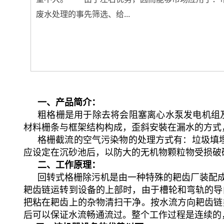
废水处理的事先筛选、给...
一、产品简介：
粗格栅是用于除去将会阻塞离心水泵发电机组及
材料栅条与框架结构构成，歪斜安裝在漏水的方式
格栅截流的空气污染物的处理方式有：垃圾填埋
应设定在沉砂池后，以防大的无机物颗粒物受损破
二、工作原理：
回转式格栅除污机是由一种特殊的耙齿厂装配
耙齿链运转到设备的上部时，由于槽轮和弯轨的导
把粘在耙齿上的杂物清扫干净。按水流方向耙齿链
后可以保证水流畅通流过。整个工作过程是连续的