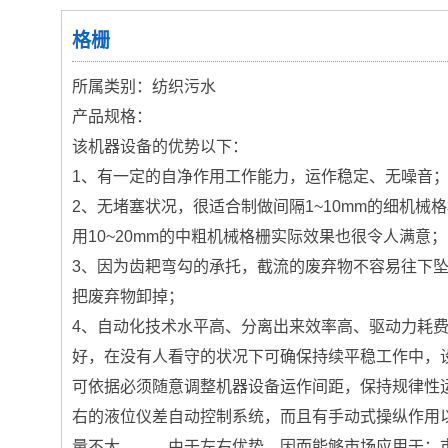
格栅
所属类别：纺织污水
产品规格：
该机器设备的优势以下：
1、有一定的自净作用工作能力，运作稳定、无噪音
2、无堵塞状况，很适合制做间隔1~10mm的细机械
用10~20mm的中粗机械格栅实际效果也很令人满意；
3、因为齿耙弯勾的承托，截流的废弃物不容易往下
把废弃物卸掉；
4、自动化技术水平高、分离出来效率高、驱动力耗
好，在没有人看守的状况下可确保持续平稳工作中，
可依据必须随意调整机器设备运作间距，保持规律性
右的液位仪差自动控制系统，而且有手动式操纵作用
量不大。 由于左右优势，因而能够市场应用于：