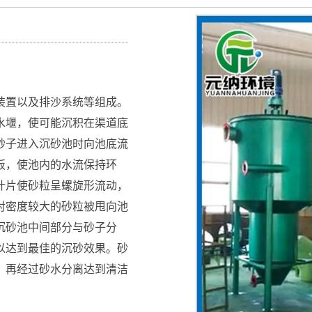
装置以及排沙系统等组成。
水堰，使可能沉积在渠道底
砂子进入沉砂池时向池底流
板，使池内的水流保持环
叶片使砂粒呈螺旋形流动，
对密度较大的砂粒被甩向池
沉砂池中间部分与砂子分
以达到最佳的沉砂效果。砂
，再经过砂水分离达到清洁