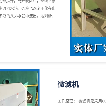
底部提升，离开液面后，继续上移
中流回水箱，砂粒也逐渐干化在出
不断的从排水管中流出。达到砂、
微滤机
工作原理： 微滤机是采用80200目/平方英寸的微孔筛网固定在转鼓型过滤设备