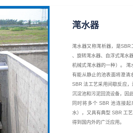
滗水器
滗水器又称滗析器，是SB
、旋转滗水器、自浮式滗水
机械式滗水器的一种）。 滗
有能从静止的池表面将澄清
SBR 法工艺采用间歇反应
沉淀池和污泥回流设备，因
同时将多个 SBR 池连
水），又具有典型 SBR 
得到国内外的广泛应用。