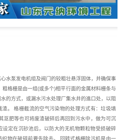
离心水泵发电机组及阀门的较粗壮悬浮固体，并确保事
 粗格栅是由一组(或多个)相平行面的金属材料栅条与
漏水的方式，或漏水污水处理厂集水井的進口处，以阻
残渣。 格栅截流的空气污染物的处理方式有：垃圾填
)及其沤肥等也可将废渣破碎后再回到污水中，做为可沉
应设定在沉砂池后，以防大的无机物颗粒物受损破碎
纺织物在破碎前要先除去。 回转式格栅除污机是由一