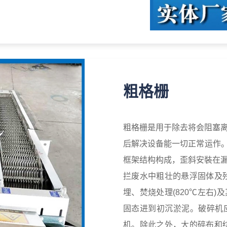
具有名义尺寸为50*60mm的通
的干净和安全，这种产品常常被指
球磨机，加工厂及运转站等，齿形
粗格栅
粗格栅是用于除去将会阻塞
后解决设备能一切正常运作。
框架结构构成，歪斜安裝在
拦废水中粗壮的悬浮固体及
埋、焚烧处理(820℃左右
固态进到初沉淤泥。破碎机
机。除此之外，大的碎布和